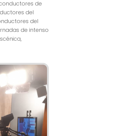
n conductores de
nductores del
onductores del
jornadas de intenso
escénica,