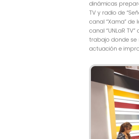
dinámicas prepara
TV y radio de “Señ
canal “Xama” de l
canal “UNLaR TV” d
trabajo donde se r
actuación e impro